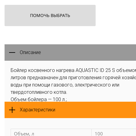
ПОМОЧЬ ВЫБРАТЬ
Описание
Бойлер косвенного нагрева AQUASTIC ID 25 S объемо
литров предназначен для приготовления горячей хозяй
воды при помощи газового, электрического или
твердотопливного котла.
Объем бойлера — 100 л.;
Нагрев можно производить от любого типа котла;
Характеристики
Линия рециркуляции;
Возможность установки датчика бойлера;
Энергоэффективная теплоизоляция (вспененная пентан
Объем, л
100
Противокоррозийная защита: высокотемпературная с