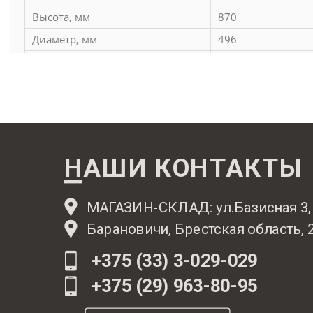
и магниевый анод;
Высота, мм
870
Теплообменник с большим проходным сечением G1;
Диаметр, мм
496
В комплект входит комбинированный предохранительн
Стабильная мощность, кВт
24
на 6 бар
Стабильная
450
производительность, л/ч
Поверхность теплообменника,
0,615
м2
65 (макс настройк
НАШИ КОНТАКТЫ
Температура горячей воды, °С
термостата)
МАГАЗИН-СКЛАД: ул.Базисная 3,
Барановичи, Брестская область, 
+375 (33) 3-029-029
+375 (29) 963-80-95