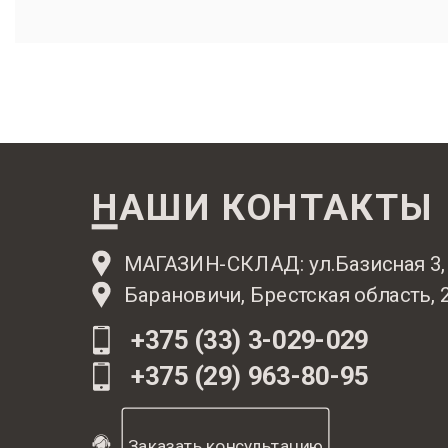
Таблица соответствия марок нержавеющих сталей:
оцинкованная сталь,
НАШИ КОНТАКТЫ
Толщина стали: 0,5 мм, 0,8 мм, 1 мм.
МАГАЗИН-СКЛАД: ул.Базисная 3,
Барановичи, Брестская область, 
+375 (33) 3-029-029
+375 (29) 963-80-95
Заказать консультацию