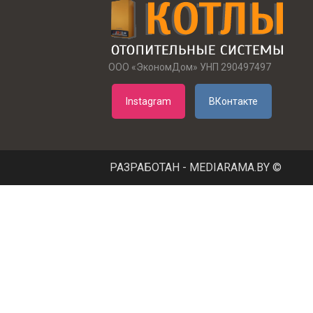
Максимальное рабочее избыточное давление
теплоносителя - 9 Бар
Максимальная температура теплоносителя - 120
ООО «ЭкономДом» УНП 290497497
0
Instagram
ВКонтакте
С.
Цвет окраски радиатора соответствует RAL 9016.
Радиаторы PRADO Classic всех типов не имеют 
или левого исполнения, при подводе теплоносите
РАЗРАБОТАН - MEDIARAMA.BY ©
или иной стороне прибора с противоположной с
устанавливаются глухая пробка и воздухоотводч
Стальные радиаторы PRADO Classic нечувствите
колебаниям PH теплоносителя, что является бол
преимуществом перед алюминиевыми радиатор
Низкая масса панельных радиаторов PRADO по 
с чугунными при равном тепловом потоке, позво
резко сократить затраты на их транспортировку, 