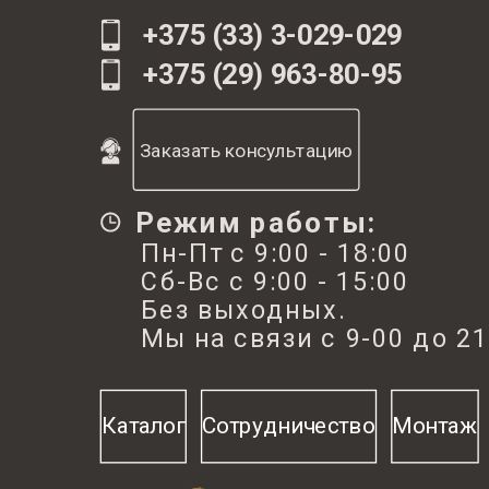
Росси
Страна
+375 (33) 3-029-029
ОПИСАНИЕ СТАЛЬНЫХ РАДИАТ
120
Гарантия мес
+375 (29) 963-80-95
PRADO CLASSIC
Заказать консультацию
Назначение - для систем отопления жилых, общ
и промышленных помещений.
Режим работы:
Панельные радиаторы PRADO Classic
Пн-Пт с 9:00 - 18:00
10/11/20/21/22/30/33 высотой 300 или 500 мм м
Сб-Вс с 9:00 - 15:00
устанавливаться в двухтрубных и однотрубных,
Без выходных.
гравитационных и насосных системах отопления 
Мы на связи с 9-00 до 21
боковым подключением.
Панели с конвекционными элементами, боковы
поверхности закрыты защитными элементами, в
Каталог
Сотрудничество
Монтаж
поверхность закрыта планкой типа "гриль".
Четыре боковые подсоединительные отверстия
углу радиатора с внутренней резьбой G1/2".