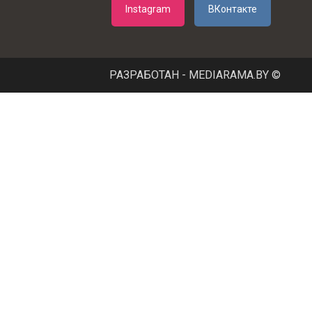
дюйм
Instagram
ВКонтакте
Подключение
контура отопления,
3/4
дюйм
РАЗРАБОТАН - MEDIARAMA.BY ©
Подключение
1/2
контура ГВС, дюйм
Максимальная
температура в
85
контуре отопления,
°C
Максимальная
температура
60
горячей воды, °C
Максимальное
давление в контуре
10
ГВС, бар