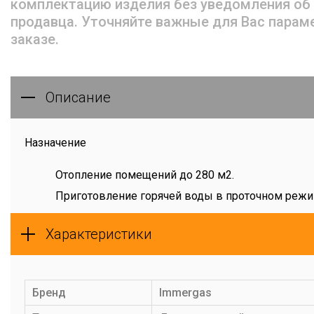
комплектацию изделия без уведомления об
продавца. Уточняйте важные для Вас парам
заказе.
Описание
Назначение
Отопление помещений до 280 м2.
Приготовление горячей воды в проточном режи
Преимущества
Характеристики
Имеют наилучшее соотношение «цена – качеств
всей линейке конденсационных котлов IMMERGA
Бренд
Immergas
Двухконтурные котлы, VICTRIX TERA 28 и VICTRI