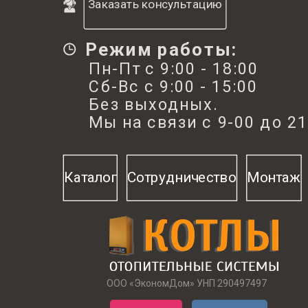
Заказать консультацию
теплообменника
Расширительный
6,4
Режим работы:
бак, л
Пн-Пт с 9:00 - 18:00
Максимальное
Сб-Вс с 9:00 - 15:00
потребление газа,
3,45
Без выходных.
м3/ч
Мы на связи с 9-00 до 21
Потребляемая
105
мощность, Вт
Циркуляционный
с частотной модуляцией ск
Каталог
Сотрудничество
Монтаж
насос
вращения
Диаметр
подключения
60/100
дымохода, мм
Подключение
ООО «ЭкономДом» УНП 290497497
патрубка газа,
3/4