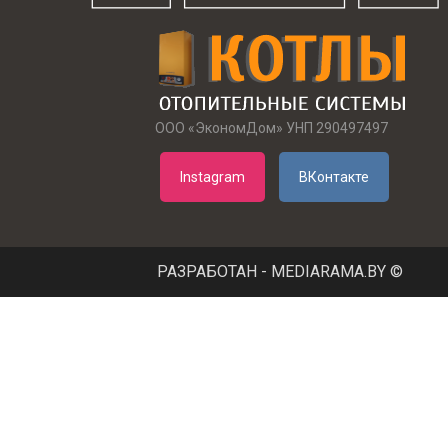
ООО «ЭкономДом» УНП 290497497
Instagram
ВКонтакте
РАЗРАБОТАН - MEDIARAMA.BY ©