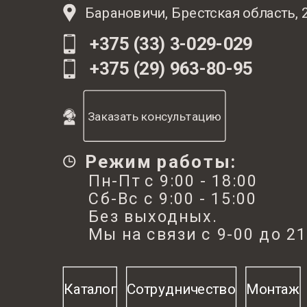
латунными версиями.
Барановичи, Брестская область, 
Нержавеющая сталь по сравнению с латунью — более
устойчивость к ионам хлора, растворенным в воде, а 
+375 (33) 3-029-029
отсутствие возможности миграции нежелательных эл
+375 (29) 963-80-95
(например, свинца) из низкого качества сплавов в пит
и, следовательно, высокая гигиеничность и безопасно
изделия.
Заказать консультацию
Режим работы:
Пн-Пт с 9:00 - 18:00
Сб-Вс с 9:00 - 15:00
Без выходных.
Мы на связи с 9-00 до 21
Каталог
Сотрудничество
Монтаж