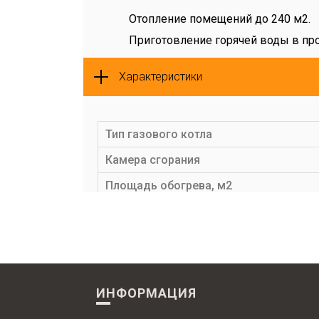
Отопление помещений до 240 м2.
Приготовление горячей воды в пр
Преимущества
Характеристики
Двухконтурные газовые котлы с д
Работа с комнатным термостатом O
Тип газового котла
температуры помещения;
Камера сгорания
Подогрев вторичного теплообменни
Площадь обогрева, м2
Малошумная работа благодаря особ
Максимальная мощность (кВт)
Лаконичный дизайн и компактный 
Диапазон регулировки мощности, кВт
КПД, %
Количество теплообменников, шт.
ИНФОРМАЦИЯ
Материал первичного теплообменник