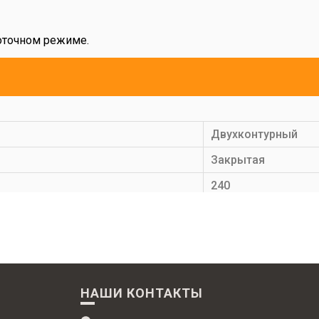
оточном режиме.
вумя теплообменниками.
SCAR позволяет поддерживать постоянную температуру оп
Двухконтурный
Закрытая
ка - функция Comfort;
240
ой конструкции и специальному насосу;
24
размер подойдет для любого интерьера.
9,2-24
93,1
2
НАШИ КОНТАКТЫ
а
Медь