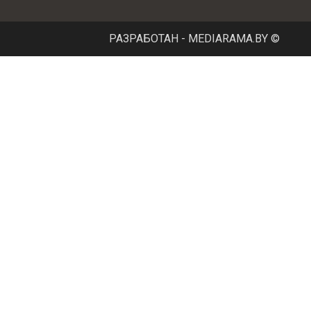
Максимальное давление
7
в контуре ГВС, бар
РАЗРАБОТАН - MEDIARAMA.BY ©
Давление в контуре
3
отопления, бар
Производительность
горячего
(∆Т=35°С)-11,2; (∆Т=25°
водоснабжения, л/мин
Материал вторичного
нержавеющая сталь
теплообменника (ГВС)
Вес, кг
28
Гарантия, мес
24
Размер (ВхШхГ)
745х400х315
Импортер
ООО "Термостудия"
Ariston Thermo SpA., Fa