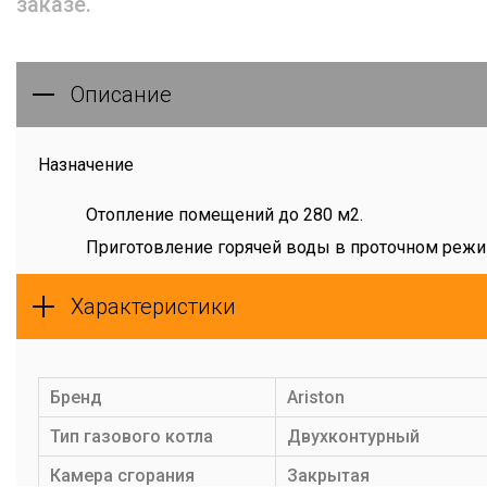
заказе.
Описание
Назначение
Отопление помещений до 280 м2.
Приготовление горячей воды в проточном режи
Преимущества
Характеристики
Мощность 28 кВт
Закрытая камера сгорания
Бренд
Ariston
Основной теплообменник из меди
Тип газового котла
Двухконтурный
Теплообменник ГВС из нержавеющей стали
Камера сгорания
Закрытая
Функция «AUTO» (погодозависимое регулировани